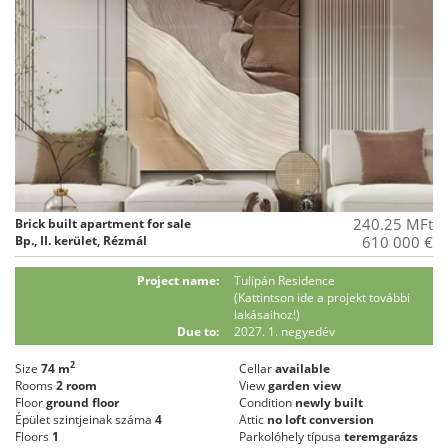
240.25 MFt
Brick built apartment for sale
Bp., II. kerület, Rézmál
610 000 €
Project name:
Tulipán Residence
(Kattintson ide a projekt további
lakásaihoz!)
Due to:
2027. 1. negyedév
2
Size
74 m
Cellar
available
Rooms
2 room
View
garden view
Floor
ground floor
Condition
newly built
Épület szintjeinak száma
4
Attic
no loft conversion
Floors
1
Parkolóhely típusa
teremgarázs