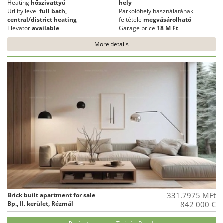
Heating
hőszivattyú
hely
Utility level
full bath,
Parkolóhely használatának
central/district heating
feltétele
megvásárolható
Elevator
available
Garage price
18 M Ft
More details
331.7975 MFt
Brick built apartment for sale
Bp., II. kerület, Rézmál
842 000 €