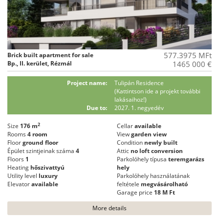
577.3975 MFt
Brick built apartment for sale
Bp., II. kerület, Rézmál
1465 000 €
Project name:
Tulipán Residence
(Kattintson ide a projekt további
lakásaihoz!)
Due to:
2027. 1. negyedév
2
Size
176 m
Cellar
available
Rooms
4 room
View
garden view
Floor
ground floor
Condition
newly built
Épület szintjeinak száma
4
Attic
no loft conversion
Floors
1
Parkolóhely típusa
teremgarázs
Heating
hőszivattyú
hely
Utility level
luxury
Parkolóhely használatának
Elevator
available
feltétele
megvásárolható
Garage price
18 M Ft
More details