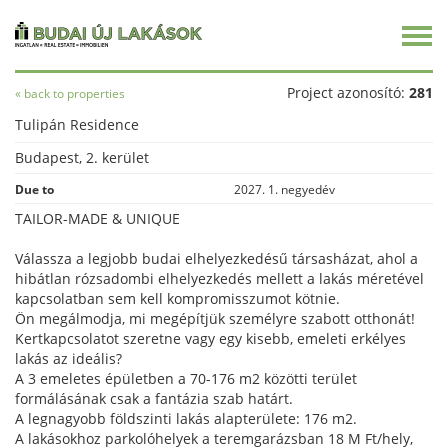
Togg
men
Project azonosító:
281
« back to properties
Tulipán Residence
Budapest, 2. kerület
Due to
2027. 1. negyedév
TAILOR-MADE & UNIQUE
Válassza a legjobb budai elhelyezkedésű társasházat, ahol a
hibátlan rózsadombi elhelyezkedés mellett a lakás méretével
kapcsolatban sem kell kompromisszumot kötnie.
Ön megálmodja, mi megépítjük személyre szabott otthonát!
Kertkapcsolatot szeretne vagy egy kisebb, emeleti erkélyes
lakás az ideális?
A 3 emeletes épületben a 70-176 m2 közötti terület
formálásának csak a fantázia szab határt.
A legnagyobb földszinti lakás alapterülete: 176 m2.
A lakásokhoz parkolóhelyek a teremgarázsban 18 M Ft/hely,