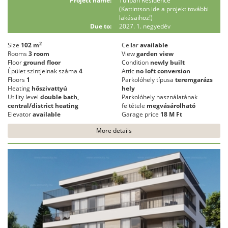
Project name:
Tulipán Residence
(Kattintson ide a projekt további
lakásaihoz!)
Due to:
2027. 1. negyedév
2
Size
102 m
Cellar
available
Rooms
3 room
View
garden view
Floor
ground floor
Condition
newly built
Épület szintjeinak száma
4
Attic
no loft conversion
Floors
1
Parkolóhely típusa
teremgarázs
Heating
hőszivattyú
hely
Utility level
double bath,
Parkolóhely használatának
central/district heating
feltétele
megvásárolható
Elevator
available
Garage price
18 M Ft
More details