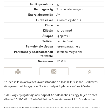
Kertkapcsolatos
igen
Belmagasság
3 m-nél alacsonyabb
Energiabesorolás
A+
Fürdő és wc
külön és egyben is
Pince
van
Kilátás
kertre néző
Állapot
új építésű
Tetőtér
nem tetőtéri
Parkolóhely típusa
teremgarázs hely
Parkolóhely használatának
kötelező megvenni
feltétele
Garázs ára
12 M Ft
Az ideális lakókörnyezet kiválasztásában a klasszikus sasadi kertvárosi
környezet méltán egyre előkelőbb helyet foglal el vevőink körében.
A déli vagy nyugati tájolású nappali+2 hálószobás és egy teljes szintet
elfoglaló 100-120 m2 közötti 3-4 hálószobás lakások közül választhat.
Tapasztalt és leellenőrizhető minőségben dolgozó csapatunkkal vevőink