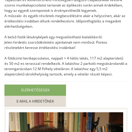
szoros munkakapcsolatot tartanak az építkezés során annak érdekében,
hogy az egyedi szempontok is érvényesíthetők legyenek.
A műszaki- és egyéb részletek megbeszélésére akár a helyszínen, akár az
értékesítési irodában állunk rendelkezésre. Időpontfoglalás a megadott
elérhetőségeken.
A belső fotók látványképek egy megvalósítható kialakításról.
Jelen hirdetés szerződéskötési ajánlatnak nem minősül. Pontos
részletekért keresse értékesítési irodánkat!
A földszinti kertkapcsolatos, nappali + 4 hálós lakás, 117 m2 alapterületű
és 50 m2-es terasszal rendelkezik. A lakáshoz 2 parkoló megvásárolandó a
teremgarázsban 12 M Ft/hely vételáron. A lakáshoz egy 5,5 m2
alapterületű tárolóhelyiség tartozik, amely a vételár részét képezi.
ELÉRHETŐSÉGEK
E-MAIL A HIRDETŐNEK