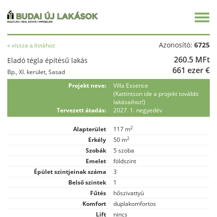
Men
kiny
Azonosító:
6725
« vissza a listához
260.5 MFt
Eladó tégla építésű lakás
661 ezer €
Bp., XI. kerület, Sasad
Projekt neve:
Villa Essence
(Kattintson ide a projekt további
lakásaihoz!)
Tervezett átadás:
2027. 1. negyedév
2
Alapterület
117 m
2
Erkély
50 m
Szobák
5 szoba
Emelet
földszint
Épület szintjeinak száma
3
Belső szintek
1
Fűtés
hőszivattyú
Komfort
duplakomfortos
Lift
nincs